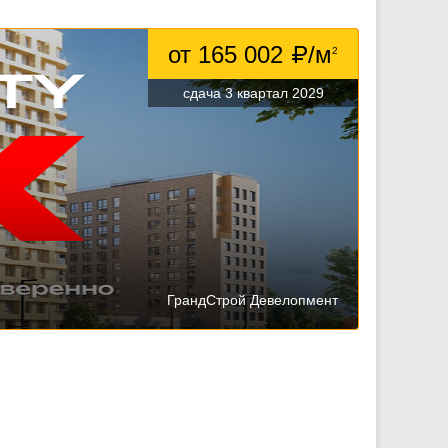
от 165 002
/м
2
сдача 3 квартал 2029
ГрандСтрой Девелопмент