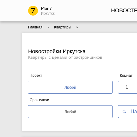
Plan7
НОВОСТ
Иркутск
Главная
Квартиры
>
>
Новостройки Иркутска
Квартиры с ценами от застройщиков
Проект
Комнат
1
Любой
Срок сдачи
На
Любой