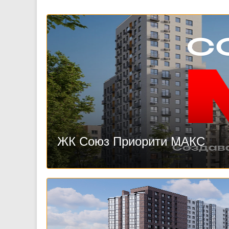
ЖК Союз Приорити МАКС